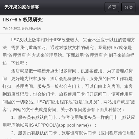
无花果的原创博客
首页
分类
IIS7~8.5 权限研究
7th 04-2021 分类:
网站相关
IIS7及以上版本相对于IIS6改变较大，完全不适应于以往的管理方
法，需要我们重新学习。通过对微软文档的研究，我觉得IIS7就像是
用“管理酒店”的方式来管理网站。下面就用“管理酒店”的例子来简单描
述一下过程：
酒店就是把一幢楼开辟出很多房间，供旅客使用。为了管理好房
间，更好地为旅客服务，酒店会配备服务员，服务员的日常工作就是
打扫、整理房间。服务员一般都会有门卡，可以自由出入房间。旅客
到酒店登记后，也会给门卡。旅客使用门卡打开房间门，便可使用房
间里的一切物品。IIS7的“应用程序池”就是“服务员”，网站用户就是“旅
客”，网站的文件夹就是房间。关于权限问题会有下面几种情况：
1、服务员有默认的门卡，旅客使用和服务员一样的门卡（默认应
用程序池帐号IIS APPPOOL\{app pool name}）；
2、服务员有默认的门卡，旅客也有默认门卡（应用程序池使用默