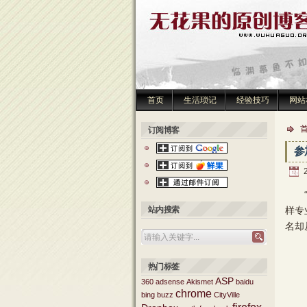
首页
生活琐记
经验技巧
网站
订阅博客
参
“2
站内搜索
样专
名却
热门标签
ASP
360
adsense
Akismet
baidu
chrome
bing
buzz
CityVille