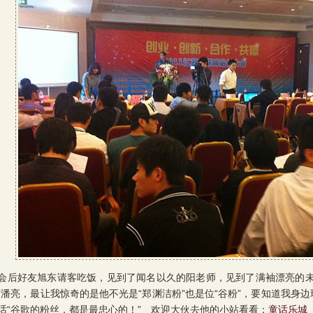
好友旭东请客吃饭，见到了闻名以久的阳老师，见到了满袖漂亮的未
”潘亮，最让我惊奇的是他不光是“郑渊洁粉”也是位“谷粉”，要知道我身边玩
话“谷歌的粉丝，都是最忠心的！” 欢迎大伙去他的小站看看：
童话乐城