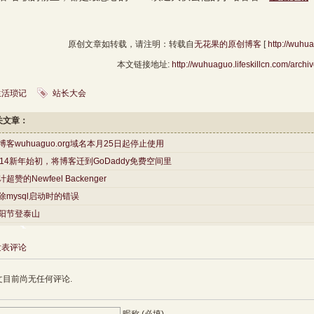
原创文章如转载，请注明：转载自
无花果的原创博客
[
http://wuhua
本文链接地址:
http://wuhuaguo.lifeskillcn.com/archi
生活琐记
站长大会
关文章：
博客wuhuaguo.org域名本月25日起停止使用
014新年始初，将博客迁到GoDaddy免费空间里
计超赞的Newfeel Backenger
除mysql启动时的错误
阳节登泰山
发表评论
文目前尚无任何评论.