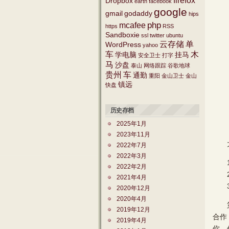
firefox
Dropbox
earth
facebook
google
gmail
godaddy
hips
php
mcafee
https
RSS
Sandboxie
ssl
twitter
ubuntu
云存储
单
WordPress
yahoo
车
木
学电脑
挂马
安全卫士
打字
马
沙盘
泰山
网络跟踪
谷歌地球
贵州
车
通勤
重阳
金山卫士
金山
镇远
快盘
历史存档
2025年1月
2023年11月
大会
2022年7月
2022年3月
1.
2022年2月
2.
2021年4月
3.
2020年12月
2020年4月
第一
2019年12月
合作
2019年4月
你。