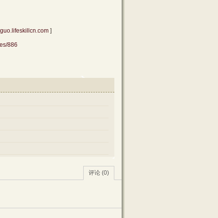
guo.lifeskillcn.com
]
ves/886
评论 (0)