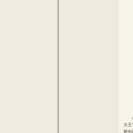
会后
大王
那句