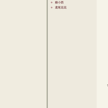
糖小西
鸢尾花花
会中