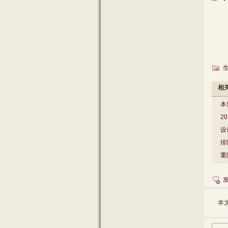
相
本
2
设
排
重
本