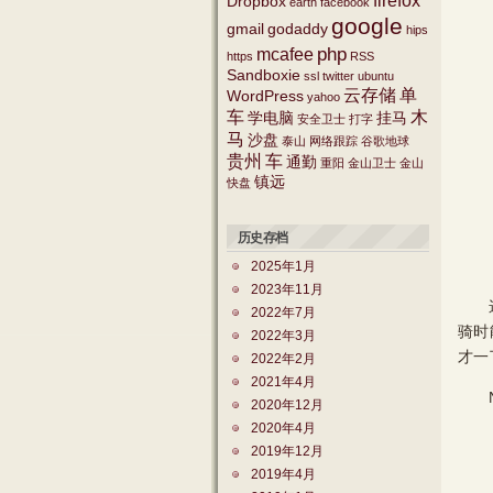
firefox
Dropbox
earth
facebook
google
gmail
godaddy
hips
php
mcafee
https
RSS
Sandboxie
ssl
twitter
ubuntu
云存储
单
WordPress
yahoo
车
木
学电脑
挂马
安全卫士
打字
马
沙盘
泰山
网络跟踪
谷歌地球
贵州
车
通勤
重阳
金山卫士
金山
镇远
快盘
历史存档
2025年1月
2023年11月
这种
2022年7月
骑时
2022年3月
才一
2022年2月
2021年4月
New
2020年12月
2020年4月
2019年12月
2019年4月