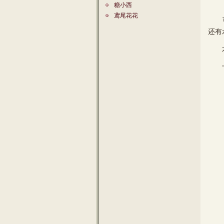
糖小西
鸢尾花花
可以
还有
不愧
下面