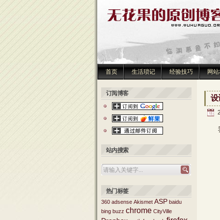
首页
生活琐记
经验技巧
网站
订阅博客
设计
我平
站内搜索
热门标签
ASP
360
adsense
Akismet
baidu
chrome
bing
buzz
CityVille