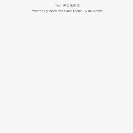
↑Top
|
网页版浏览
Powered By
WordPress
and Theme By
ImShanks