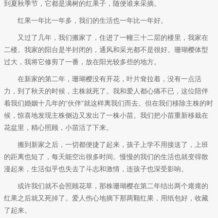
到夏秋季节，它都是满树的红果子，随便谁来采摘。
红果一年比一年多，我们的生活也一年比一年好。
又过了几年，我们搬家了，住进了一幢三十二层的楼里，我家在
二楼。我家的阳台是半封闭的，通风和采光都不是很好。珊瑚樱体型
过大，我将它修剪了一番，放在阳光较多些的地方。
在新家的第二年，珊瑚樱没有开花，叶片耷拉着，没有一点活
力，到了秋天的时候，主株就死了。我和爱人都心痛不已，这位陪伴
着我们婚姻十几年的“伙伴”就这样离我们而去。但在我们移除主株的时
候，惊喜地发现主株侧边又发出了一株小苗。我们把小苗重新移栽在
花盆里，精心照顾，小苗活了下来。
搬到新家之后，一切都便捷了起来，孩子上学不用接送了，上班
的距离也短了，每天能空出很多时间。慢慢的我们的生活也就变得散
漫起来，生活似乎也失去了斗志和激情，连孩子也深受影响。
或许我们就不会照顾花草，那株珊瑚樱在第二年结出两个瘪瘪的
红果之后就又死掉了。爱人伤心地摘下那两颗红果，用纸包好，收藏
了起来。