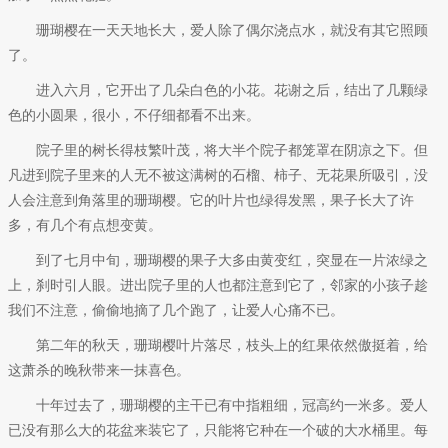
珊瑚樱在一天天地长大，爱人除了偶尔浇点水，就没有其它照顾
了。
进入六月，它开出了几朵白色的小花。花谢之后，结出了几颗绿
色的小圆果，很小，不仔细都看不出来。
院子里的树长得枝繁叶茂，将大半个院子都笼罩在阴凉之下。但
凡进到院子里来的人无不被这满树的石榴、柿子、无花果所吸引，没
人会注意到角落里的珊瑚樱。它的叶片也绿得发黑，果子长大了许
多，有几个有点想变黄。
到了七月中旬，珊瑚樱的果子大多由黄变红，突显在一片浓绿之
上，刹时引人眼。进出院子里的人也都注意到它了，邻家的小孩子趁
我们不注意，偷偷地摘了几个跑了，让爱人心痛不已。
第二年的秋天，珊瑚樱叶片落尽，枝头上的红果依然傲挺着，给
这萧杀的晚秋带来一抹喜色。
十年过去了，珊瑚樱的主干已有中指粗细，冠高约一米多。爱人
已没有那么大的花盆来装它了，只能将它种在一个破的大水桶里。每