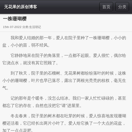
无花果的原创博客
首页
分类
一株珊瑚樱
15th 07-2022 分类:
生活琐记
我和爱人结婚的那一年，爱人在院子里种了一株珊瑚樱，小小的
盆，小小的苗，弱不经风。
它静静地呆在院子的角落里，一点都不起眼。爱人很忙，偶尔给
它浇点水，就没有其它照顾了。
到了秋天，院子里的石榴树、无花果树都纷纷落叶的时候，这株
小小的珊瑚樱，叶片也早已落尽，露出了两根光秃秃的枝杈，毫无生
气。
记的那年是个暖冬，没怎么结冰。我们一家人忙忙碌碌的，甚至
都忘了它的存在，自然也没把它“请”进屋里。
冬去春来，院子里的树木都在吐芽的时候，爱人惊喜地发现珊瑚
樱还活着，它已经长出两片小叶了。爱人给它换了一个大点的花盆，
加了一点点花肥。