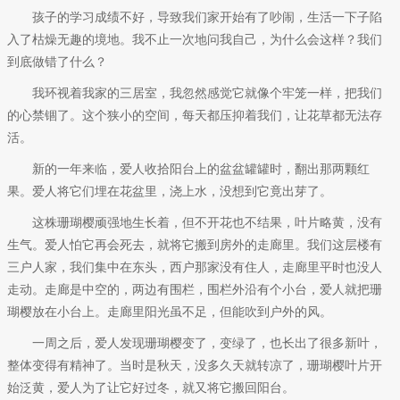
孩子的学习成绩不好，导致我们家开始有了吵闹，生活一下子陷
入了枯燥无趣的境地。我不止一次地问我自己，为什么会这样？我们
到底做错了什么？
我环视着我家的三居室，我忽然感觉它就像个牢笼一样，把我们
的心禁锢了。这个狭小的空间，每天都压抑着我们，让花草都无法存
活。
新的一年来临，爱人收拾阳台上的盆盆罐罐时，翻出那两颗红
果。爱人将它们埋在花盆里，浇上水，没想到它竟出芽了。
这株珊瑚樱顽强地生长着，但不开花也不结果，叶片略黄，没有
生气。爱人怕它再会死去，就将它搬到房外的走廊里。我们这层楼有
三户人家，我们集中在东头，西户那家没有住人，走廊里平时也没人
走动。走廊是中空的，两边有围栏，围栏外沿有个小台，爱人就把珊
瑚樱放在小台上。走廊里阳光虽不足，但能吹到户外的风。
一周之后，爱人发现珊瑚樱变了，变绿了，也长出了很多新叶，
整体变得有精神了。当时是秋天，没多久天就转凉了，珊瑚樱叶片开
始泛黄，爱人为了让它好过冬，就又将它搬回阳台。