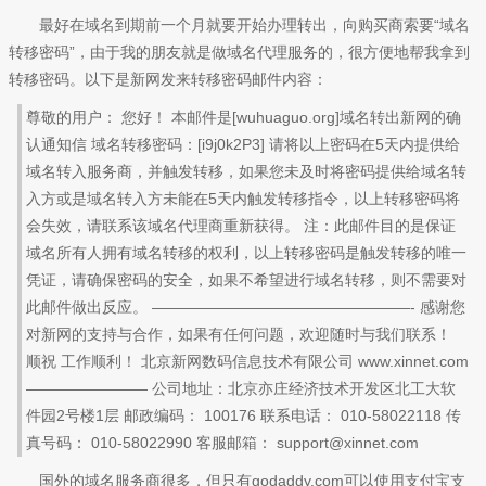
最好在域名到期前一个月就要开始办理转出，向购买商索要“域名
转移密码”，由于我的朋友就是做域名代理服务的，很方便地帮我拿到
转移密码。以下是新网发来转移密码邮件内容：
尊敬的用户： 您好！ 本邮件是[wuhuaguo.org]域名转出新网的确
认通知信 域名转移密码：[i9j0k2P3] 请将以上密码在5天内提供给
域名转入服务商，并触发转移，如果您未及时将密码提供给域名转
入方或是域名转入方未能在5天内触发转移指令，以上转移密码将
会失效，请联系该域名代理商重新获得。 注：此邮件目的是保证
域名所有人拥有域名转移的权利，以上转移密码是触发转移的唯一
凭证，请确保密码的安全，如果不希望进行域名转移，则不需要对
此邮件做出反应。 —————————————————- 感谢您
对新网的支持与合作，如果有任何问题，欢迎随时与我们联系！
顺祝 工作顺利！ 北京新网数码信息技术有限公司 www.xinnet.com
———————— 公司地址：北京亦庄经济技术开发区北工大软
件园2号楼1层 邮政编码： 100176 联系电话： 010-58022118 传
真号码： 010-58022990 客服邮箱： support@xinnet.com
国外的域名服务商很多，但只有godaddy.com可以使用支付宝支