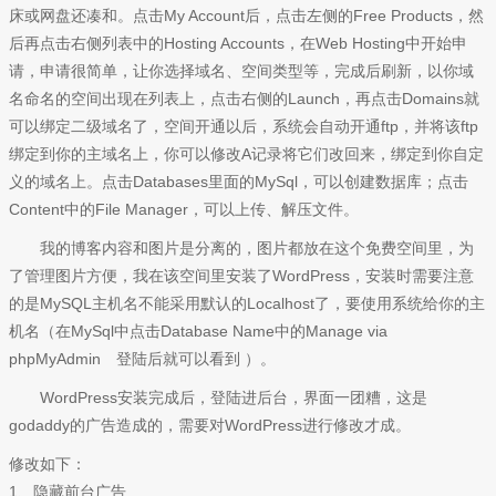
床或网盘还凑和。点击My Account后，点击左侧的Free Products，然
后再点击右侧列表中的Hosting Accounts，在Web Hosting中开始申
请，申请很简单，让你选择域名、空间类型等，完成后刷新，以你域
名命名的空间出现在列表上，点击右侧的Launch，再点击Domains就
可以绑定二级域名了，空间开通以后，系统会自动开通ftp，并将该ftp
绑定到你的主域名上，你可以修改A记录将它们改回来，绑定到你自定
义的域名上。点击Databases里面的MySql，可以创建数据库；点击
Content中的File Manager，可以上传、解压文件。
我的博客内容和图片是分离的，图片都放在这个免费空间里，为
了管理图片方便，我在该空间里安装了WordPress，安装时需要注意
的是MySQL主机名不能采用默认的Localhost了，要使用系统给你的主
机名（在MySql中点击Database Name中的Manage via
phpMyAdmin 登陆后就可以看到 ）。
WordPress安装完成后，登陆进后台，界面一团糟，这是
godaddy的广告造成的，需要对WordPress进行修改才成。
修改如下：
1、隐藏前台广告