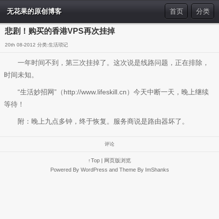
无花果的原创博客
首页
分类
悲剧！购买的香港VPS再次挂掉
20th 08-2012 分类:
生活琐记
一年时间不到，第三次挂掉了。这次说是线路问题，正在排除，
时间未知。
“生活妙招网”（http://www.lifeskill.cn）今天中断一天，晚上继续
等待！
附：晚上九点多钟，终于恢复。服务商说是路由器坏了。
评论
↑Top
|
网页版浏览
Powered By
WordPress
and Theme By
ImShanks