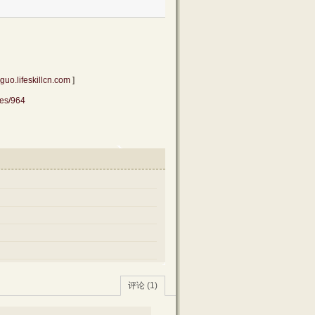
guo.lifeskillcn.com
]
ves/964
评论 (1)