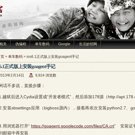
相关
伪编程
单车数码
Google
生活妙招网
首页
>
单车数码
> ios6.1正式版上安装goagent手记
os6.1正式版上安装goagent手记
2013年2月14日
9,924 浏览数
话不多说，直接步骤：
狱后进入Cydia设置成“开发者模式”，然后添加178源（http://apt.178.
装sbsettings应用（bigboss源内），接着再依次安装python2.7、goagent
用浏览器打开“
https://goagent.googlecode.com/files/CA.crt
” 安装
到邮箱中再安装