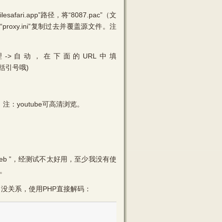
lesafari.app”路径，将“8087.pac”（文
“proxy.ini”复制过去并覆盖源文件。注
理->自动，在下面的URL中填
”(不包括引号哦)
，注：youtube可高清浏览。
s-arm.deb ”，经测试不太好用，至少我没有使
存。
”编过码，没关系，使用PHP直接解码：