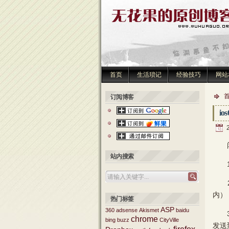
首页
生活琐记
经验技巧
网站
订阅博客
i
闲
站内搜索
1.越
2.安
内）
热门标签
ASP
360
adsense
Akismet
baidu
3.
chrome
bing
buzz
CityVille
发送