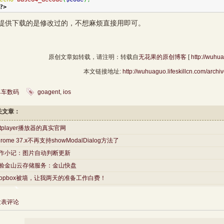
?>
供下载的是修改过的，不想麻烦直接用即可。
原创文章如转载，请注明：转载自
无花果的原创博客
[
http://wuhua
本文链接地址:
http://wuhuaguo.lifeskillcn.com/archi
单车数码
goagent
,
ios
关文章：
otplayer播放器的真实官网
hrome 37.x不再支持showModalDialog方法了
作小记：图片自动判断更新
验金山云存储服务：金山快盘
ropbox被墙，让我两天的准备工作白费！
发表评论