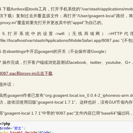
载ifunbox或itools工具，打开手机系统的“/var/stash/applications/mobi
下载）复制过去并覆盖源文件；再打开“/User/goagent-local”路径，将
proxy.ini”覆盖前要先打开并更改其中的“appid”为自己的。
打开系统中的设置->wifi（无线局域网）->HTTP代
ile://localhost/var/stash/Applications/MobileSafari.app/8087.pac 
sbsettings中开启goagent的开关（不会操作请Google）
作完成，打开客户端或浏览器测试facebook、twitter、youtube、G+
8087.pac和proxy.ini点击下载
外话：
oagent作者已发布“org.goagent.local.ios_0.0.4-2_iphoneo
，故依旧使用旧版“goagent-local 1.7.1”。这样也好，没有GUI节省内
oagent-local 1.7.1”中带的“8087.pac”文件内容已用“base64
<?php
$code
=
'密文'
;
echo
base64_decode
(
$Code
)
;