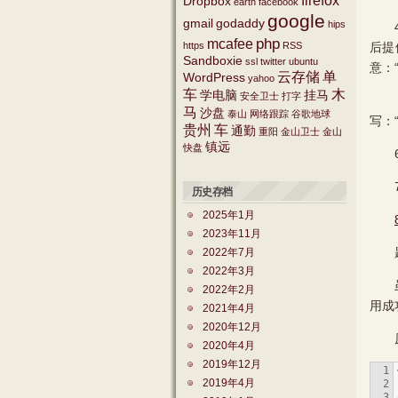
firefox
Dropbox
earth
facebook
google
gmail
godaddy
hips
4.下
php
mcafee
https
RSS
后提供
Sandboxie
ssl
twitter
ubuntu
意：“
云存储
单
WordPress
yahoo
车
木
学电脑
挂马
安全卫士
打字
5.
马
沙盘
泰山
网络跟踪
谷歌地球
写：“f
贵州
车
通勤
重阳
金山卫士
金山
镇远
快盘
6.在
7.操
历史存档
2025年1月
2023年11月
题
2022年7月
2022年3月
虽然g
2022年2月
用成功
2021年4月
2020年12月
原“g
2020年4月
2019年12月
1

2019年4月
2

3
